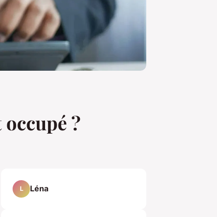
et occupé ?
Léna
L