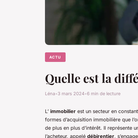
ACTU
Quelle est la diff
Léna
•
3 mars 2024
•
6 min de lecture
L’
immobilier
est un secteur en constante
formes d’acquisition immobilière que l’o
de plus en plus d’intérêt. Il représente 
l’acheteur, appelé
débirentier
, s’engag